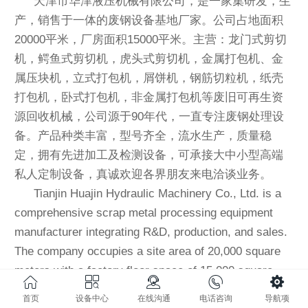
天津市华津液压机械有限公司，是一家集研发，生
产，销售于一体的废钢设备基地厂家。公司占地面积
20000平米，厂房面积15000平米。主营：龙门式剪切
机，鳄鱼式剪切机，虎头式剪切机，金属打包机、金
属压块机，立式打包机，屑饼机，钢筋切粒机，纸壳
打包机，卧式打包机，非金属打包机等废旧可再生资
源回收机械，公司源于90年代，一直专注废钢处理设
备。产品种类丰富，型号齐全，流水生产，质量稳
定，拥有先进加工及检测设备，可承接大中小型高端
私人定制设备，真诚欢迎各界朋友来电洽谈业务。
Tianjin Huajin Hydraulic Machinery Co., Ltd. is
a
comprehensive scrap metal processing equipment
manufacturer integrating R&D, production, and sales.
The company occupies a site area of 20,000 square
meters with a factory floor space of 15,000 square
meters. Main Products: Gantry Shears, Alligator
首页
设备中心
在线沟通
电话咨询
导航项