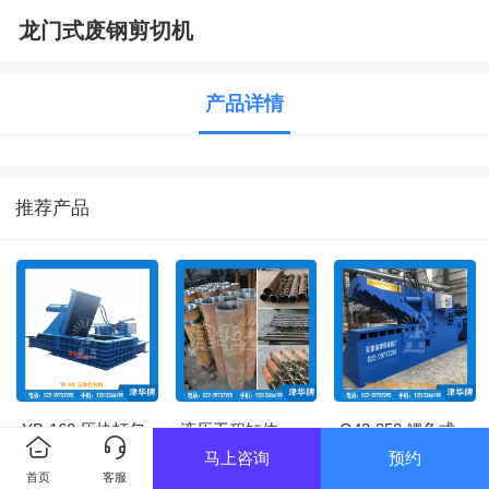
龙门式废钢剪切机
产品详情
推荐产品
YB-160 压块打包
液压工程缸体
Q43-250 鳄鱼式
机
剪切机
马上咨询
预约
首页
客服