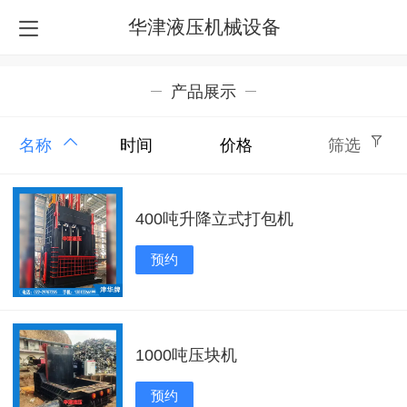
华津液压机械设备
产品展示
名称
时间
价格
筛选
400吨升降立式打包机
预约
1000吨压块机
预约